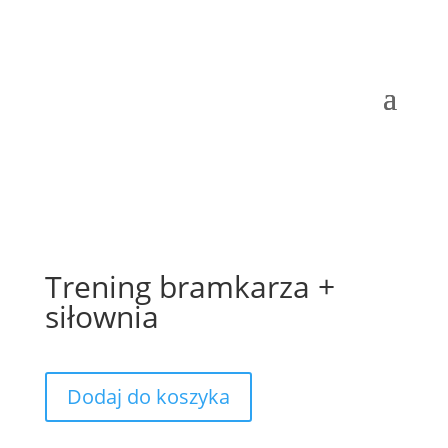
Trening bramkarza +
siłownia
ilość
Dodaj do koszyka
Trening
bramkarza