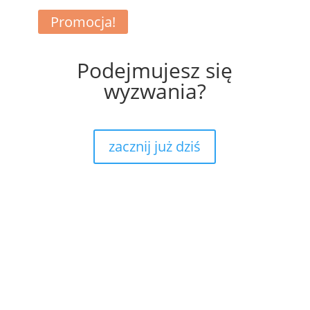
+
siłownia
Promocja!
Podejmujesz się
wyzwania?
zacznij już dziś